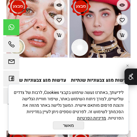
✕
עדשות מגע צבעוניות שנתיות
עדשות מגע צבעוניות שנתיות
ME 28 BROWN HAZE
Bl 4 polar lights/ grey
לידיעתך, באתרנו נעשה שימוש בקבצי Cookies, לרבות של צדדים
שלישיים, לצורך ניתוח השימוש באתר, שיפור חוויית הגלישה
199
249
199
249
₪
₪
₪
₪
והצגת פרסום מותאם אישית. המשך גלישה באתר מהווה את
הסכמתך לשימוש זה. לפרטים נוספים ניתן לעיין במדיניות
הוסף לסל
הוסף לסל
הפרטיות.
מדיניות הפרטיות
מאשר