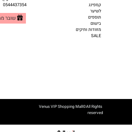
קטגוריות מובילות
צרו קשר
חיות
pmall@gmail.com
קמפינג
0544437354
לשיער
תוספים
שובר מתנה
בישום
מזוודות ותיקים
SALE