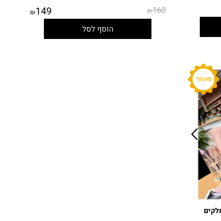
תיק גב מרופד - 3 חלקים
149
160
₪
₪
הוסף לסל