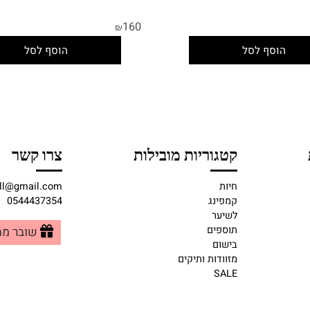
- 4 חלקים
סט עם תיק צד אופנתי - 4 חלקים
160
₪
וסף לסל
הוסף לסל
קטגוריות מובילות
צרו קשר
חיות
pmall@gmail.com
קמפינג
0544437354
לשיער
תוספים
שובר מתנה
בישום